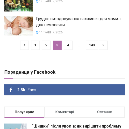
19 ТРАВНЯ, 2026
Грудне вигодовування важливе і для мами, і
для немовляти
11 ТРАВНЯ, 2026
1
2
3
4
…
143
Порадниця у Facebook
2.5k
Fans
Популярне
Коментарі
Останнє
“Шишки” після уколів: як вирішити проблему