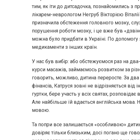
тим, як іти до дитсадочка, познайомились з
лікарем-неврологом Негруб Вікторією Віталіїв
призначила обстеження головного мозку, слу
порушення роботи мозку, і це вже був «дзвіно
можна було придбати в Україні. По допомогу
медикаменти з інших країн.
У нас був вибір: або обстежуємося раз на два
курси масажів, займаємось розвитком за різн
говорить, можливо, дитина переросте. За два
фінансів, Катруся зовні не відрізняється від 
гуртки, бере участь у всіх святах, розповіда
Але найбільше їй вдається англійська мова. Н
мовою.
Та попри все залишається «особливою» дитин
довіряє тільки близьким, досі погано ще гово