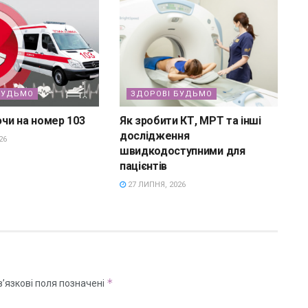
БУДЬМО
ЗДОРОВІ БУДЬМО
чи на номер 103
Як зробити КТ, МРТ та інші
дослідження
26
швидкодоступними для
пацієнтів
27 ЛИПНЯ, 2026
*
’язкові поля позначені