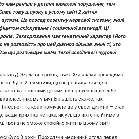
 бо чим раніше у дитини виявлені порушення, тим
 Саме тому щороку в усьому світі 2 квітня
аутизм. Це розлад розвитку нервової системи, який
цитом спілкування і соціальної взаємодії. Ці
 років. Захворювання має генетичний характер і його
о не розповість про цей діагноз більше, аніж ті, хто
сь що розповідає мама такої особливої і чудової
пектру). Зараз їй 5 років, і вже 3-й рік ми проходимо
ечці було 2, помітили, що не розвивається, як
на контакт з іншими дітьми, не підпускала до себе
дивилась нікому у вічі. Більшість скаже: так,
 Інтернеті. Та коли помічаєте це у своєї дитини — стає
ваша крихітка не така, як усі, що ніхто не йтиме з
м, і вона не зможе спокійно жити в цьому світі.
русі було 3 роки. Проходячи медичний огляд перед