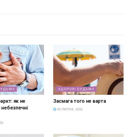
БУДЬМО
ЗДОРОВІ БУДЬМО
аркт: як не
Засмага того не варта
 небезпечні
30 ЛИПНЯ, 2026
26