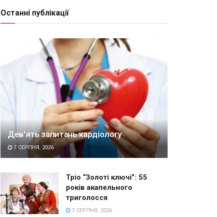
Останні публікації
Дев’ять запитань кардіологу
7 СЕРПНЯ, 2026
Тріо “Золоті ключі”: 55
років акапельного
триголосся
7 СЕРПНЯ, 2026