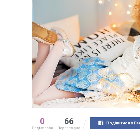
0
66
Поділитися у Fa
Поділилося
Переглянуло