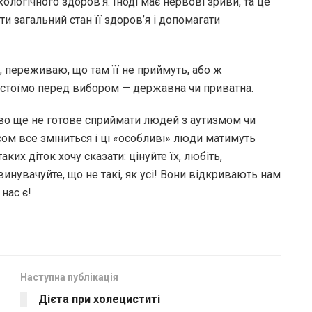
ологічного здоров’я. Іноді має нервові зриви, та це
и загальний стан її здоров’я і допомагати
у, переживаю, що там її не приймуть, або ж
з стоїмо перед вибором — державна чи приватна.
тво ще не готове сприймати людей з аутизмом чи
ом все зміниться і ці «особливі» люди матимуть
ких діток хочу сказати: цінуйте їх, любіть,
звинувачуйте, що не такі, як усі! Вони відкривають нам
 нас є!
Наступна публікація
Дієта при холециститі