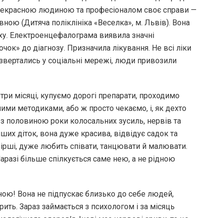
 прекрасною людиною та професіоналом своє справи —
ною (Дитяча поліклініка «Веселка», м. Львів). Вона
ху. Електроенцефалограма виявила значні
чок» до діагнозу. Призначила лікування. Не всі ліки
 звертались у соціальні мережі, люди привозили
-три місяці, купуємо дорогі препарати, проходимо
ими методиками, або ж просто чекаємо, і, як дехто
 з половиною роки колосальних зусиль, нервів та
інших діток, вона дуже красива, відвідує садок та
є вірші, дуже любить співати, танцювати й малювати.
аразі більше спілкується саме нею, а не рідною
ою! Вона не підпускає близько до себе людей,
рить. Зараз займається з психологом і за місяць