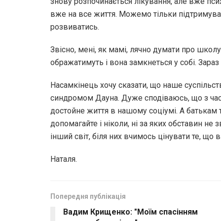
знову розпочинається лікування, але вже псих
вже на все життя. Можемо тільки підтримуват
розвиватись.
Звісно, мені, як мамі, лячно думати про школ
ображатимуть і вона замкнеться у собі. Зара
Насамкінець хочу сказати, що наше суспільс
синдромом Дауна. Дуже сподіваюсь, що з час
достойне життя в нашому соціумі. А батькам та
допомагайте і ніколи, ні за яких обставин не 
інший світ, біля них вчимось цінувати те, що в
Наталя.
Попередня публікація
Вадим Крищенко: "Моїм спасінням