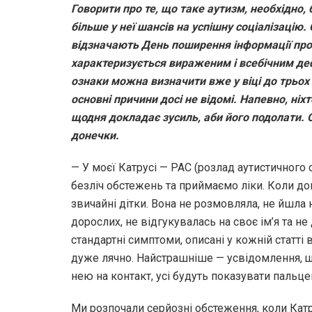
Говорити про те, що таке аутизм, необхідно,
більше у неї шансів на успішну соціалізацію.
відзначають День поширення інформації про 
характеризується вираженим і всебічним дефі
ознаки можна визначити вже у віці до трьох
основні причини досі не відомі. Напевно, ніхт
щодня докладає зусиль, аби його подолати. О
донечки.
— У моєї Катрусі — РАС (розлад аутистичного с
безліч обстежень та приймаємо ліки. Коли дон
звичайні дітки. Вона не розмовляла, не йшла 
дорослих, не відгукувалась на своє ім’я та не 
стандартні симптоми, описані у кожній статті в
дуже лячно. Найстрашніше — усвідомлення, що 
нею на контакт, усі будуть показувати пальце
Ми розпочали серйозні обстеження, коли Кат