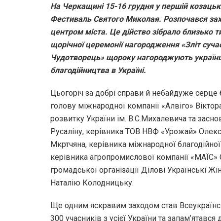
На Черкащині 15-16 грудня у першій козацькі
Фестиваль Святого Миколая. Розпочався зах
центром міста. Це дійство зібрало близько т
щорічної церемонії нагородження «Зліт суча
Чудотворець» щороку нагороджують українців
благодійництва в Україні.
Цьогоріч за добрі справи й небайдуже серце 
голову міжнародної компанії «Алвіго» Вікто
розвитку України ім. В.С.Михалевича та за
Русаліну, керівника ТОВ НВФ «Урожай» Олекс
Мкртчяна, керівника міжнародної благодійної
керівника агропромислової компанії «МАЇС» С
громадської організації Ділові Українські Жі
Наталію Колодницьку.
Ще одним яскравим заходом став Всеукраїнсь
300 учасників з усієї України та запам’ятав