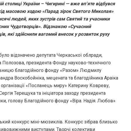
й столиці України – Чигирині — вже вп’яте відбувся
ід масовою ходою «Парад зірок Святого Миколая»
исячі людей, яких зустрів сам Святий та учасники
сних Чудотворців». Відзнакою «Сучасний
, які здійснили вагомий внесок у розвиток руху
було відзначено депутата Черкаської облради,
ра Полозова, президента Фонду науково-технічного
сновницю благодійного фонду «Разом» Людмилу
андра Воскобойніка, мецената та благодійника Араіка
 організації «Посланeць миру» Катерину Ковреву,
ергія Терещука та ініціатора заходу президента
нки, голову Благодійного фонду «Віра. Надія. Любов»
кий конкурс міні-мюзиклів. Конкурс зібрав близько
ся дивовижними виступами. Творчі колективи