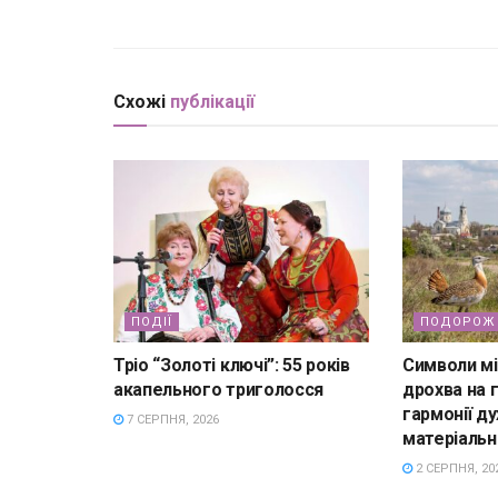
Схожі
публікації
ПОДІЇ
ПОДОРОЖ 
Тріо “Золоті ключі”: 55 років
Символи мі
акапельного триголосся
дрохва на г
гармонії д
7 СЕРПНЯ, 2026
матеріаль
2 СЕРПНЯ, 20