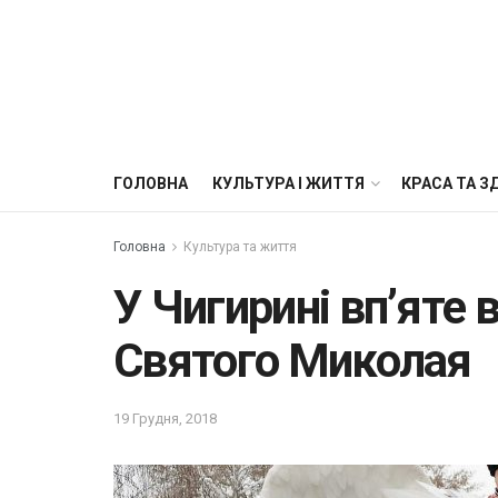
ГОЛОВНА
КУЛЬТУРА І ЖИТТЯ
КРАСА ТА З
Головна
Культура та життя
У Чигирині вп’яте
Святого Миколая
19 Грудня, 2018