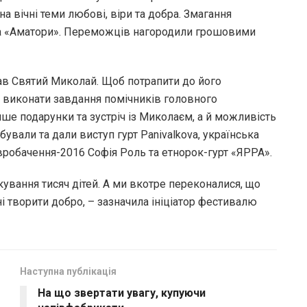
а вічні теми любові, віри та добра. Змагання
 та «Аматори». Переможців нагородили грошовими
ав Святий Миколай. Щоб потрапити до його
та виконати завдання помічників головного
ише подарунки та зустріч із Миколаєм, а й можливість
бували та дали виступ гурт Panivalkova, українська
вробачення-2016 Софія Роль та етнорок-гурт «ЯРРА».
ування тисяч дітей. А ми вкотре переконалися, що
ні творити добро, – зазначила ініціатор фестивалю
Наступна публікація
На що звертати увагу, купуючи