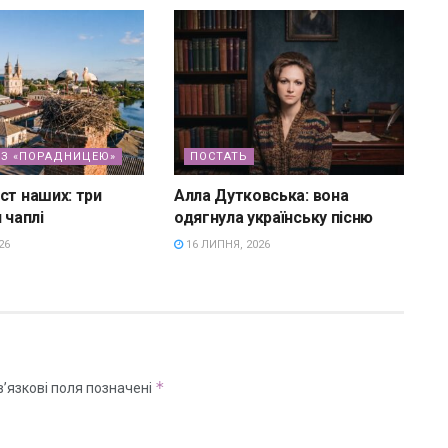
З «ПОРАДНИЦЕЮ»
ПОСТАТЬ
ст наших: три
Алла Дутковська: вона
 чаплі
одягнула українську пісню
26
16 ЛИПНЯ, 2026
*
’язкові поля позначені