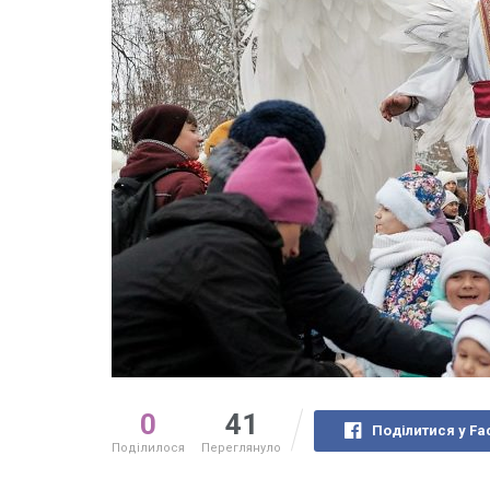
0
41
Поділитися у Fa
Поділилося
Переглянуло