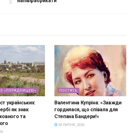
напівфабрикати
З «ПОРАДНИЦЕЮ»
ПОСТАТЬ
ст українських:
Валентина Купріна: «Завжди
ербі як знак
гордилася, що співала для
уховного та
Степана Бандери!»
ного
30 ЛИПНЯ, 2026
26