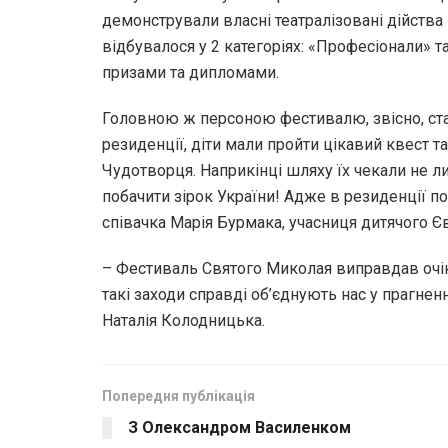
демонстрували власні театралізовані дійства н
відбувалося у 2 категоріях: «Професіонали»
призами та дипломами.
Головною ж персоною фестивалю, звісно, ст
резиденції, діти мали пройти цікавий квест 
Чудотворця. Наприкінці шляху їх чекали не л
побачити зірок України! Адже в резиденції по
співачка Марія Бурмака, учасниця дитячого Є
– Фестиваль Святого Миколая виправдав очік
такі заходи справді об’єднують нас у прагнен
Наталія Колодницька.
Попередня публікація
З Олександром Василенком