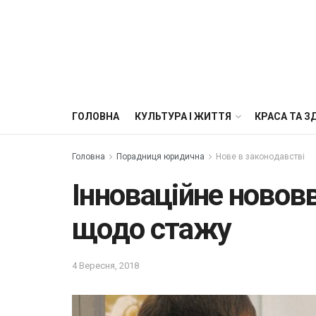
ГОЛОВНА
КУЛЬТУРА І ЖИТТЯ
КРАСА ТА З
Головна
Порадниця юридична
Нове в законодавстві
Інноваційне новов
щодо стажу
4 Вересня, 2018