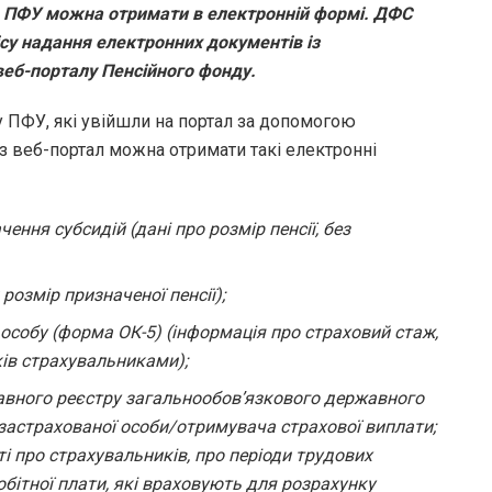
д ПФУ можна отримати в електронній формі. ДФС
су надання електронних документів із
еб-порталу Пенсійного фонду.
у ПФУ, які увійшли на портал за допомогою
з веб-портал можна отримати такі електронні
ення субсидій (дані про розмір пенсії, без
розмір призначеної пенсії);
 особу (форма ОК-5) (інформація про страховий стаж,
ків страхувальниками);
жавного реєстру загальнообов’язкового державного
 застрахованої особи/отримувача страхової виплати;
ті про страхувальників, про періоди трудових
обітної плати, які враховують для розрахунку