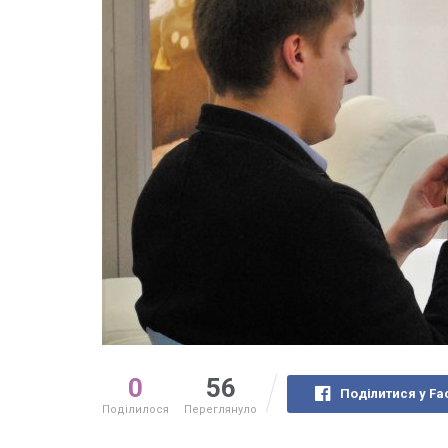
0
56
Поділитися у Fa
Поділилося
Переглянуло