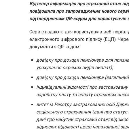
Відтепер інформацію про страховий стаж ві
повідомила про запровадження нового серві
підтвердженим QR-кодом для користувачів в
Сервіс надають для користувачів веб-портал
електронного цифрового підпису (ЕЦП). Чере
документи з QR-кодом:
довідку про доходи пенсіонера для признач
урахування окремих видів виплат);
довідку про доходи пенсіонера (загальний 
індивідуальні відомості про застраховану
заробітну плату та сплату страхових внес
витяг із Реєстру застрахованих осіб Дер
соціального страхування (дані про статус
дані про набутий страховий стаж; відомос
відносин; відомості щодо нарахованої зар