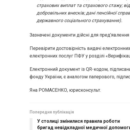
страхових виплат та страхового стажу; від
добровільних внесків; дані пенсійної спра
державного соціального страхування).
Зазначені документи дійсні для пред’явлення
Перевірити достовірність видачі електронни
електронних послуг ПФУ у розділі «Верифікац
Електронний документ із QR-кодом, підписа
фонду України, є аналогом паперового, підпи
Яна РОМАСЕНКО, юрисконсульт.
Попередня публікація
У столиці змінилися правила роботи
бригад невідкладної медичної допомог