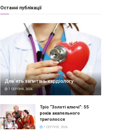
Останні публікації
Дев’ять запитань кардіологу
7 СЕРПНЯ, 2026
Тріо “Золоті ключі”: 55
років акапельного
триголосся
7 СЕРПНЯ, 2026