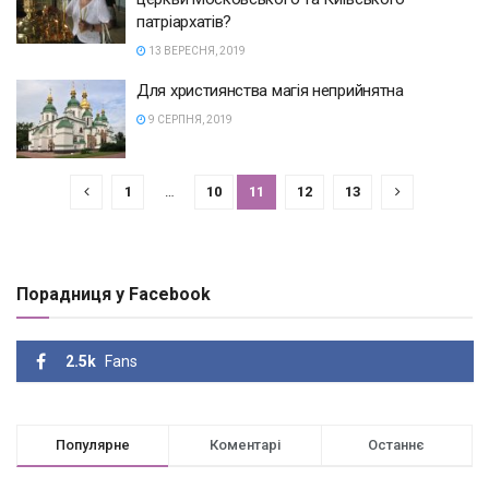
патріархатів?
13 ВЕРЕСНЯ, 2019
Для християнства магія неприйнятна
9 СЕРПНЯ, 2019
1
…
10
11
12
13
Порадниця у Facebook
2.5k
Fans
Популярне
Коментарі
Останнє