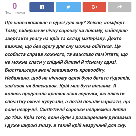
0
Поділилося
Що найважливіше в одязі для сну? Звісно, комфорт.
Тому, вибираючи нічну сорочку чи піжаму, найперше
звертайте увагу на крій та склад матеріалу. Дехто
вважає, що без одягу для сну можна обійтися. Це
особиста справа кожного, та важливо пам’ятати, що
не можна спати у спідній білизні й тісному одязі.
Бюстгальтери вночі заважають кровообігу.
Небажано, щоб на нічному одязі було багато ґудзиків,
зав’язок чи блискавок. Крій має бути вільним. Я
колись продавала красиві нічні сорочки, які клієнти
спочатку охоче купували, а потім почали нарікати, що
вони незручні. Синтетичні сорочки неприємно липли
до тіла. Крім того, вони були з розширеними рукавами
і дуже широкі знизу, а такий крій незручний для сну.