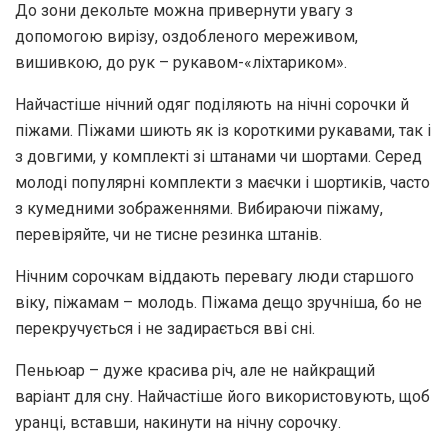
До зони декольте можна привернути увагу з
допомогою вирізу, оздобленого мереживом,
вишивкою, до рук – рукавом-«ліхтариком».
Найчастіше нічний одяг поділяють на нічні сорочки й
піжами. Піжами шиють як із короткими рукавами, так і
з довгими, у комплекті зі штанами чи шортами. Серед
молоді популярні комплекти з маєчки і шортиків, часто
з кумедними зображеннями. Вибираючи піжаму,
перевіряйте, чи не тисне резинка штанів.
Нічним сорочкам віддають перевагу люди старшого
віку, піжамам – молодь. Піжама дещо зручніша, бо не
перекручується і не задирається вві сні.
Пеньюар – дуже красива річ, але не найкращий
варіант для сну. Найчастіше його використовують, щоб
уранці, вставши, накинути на нічну сорочку.