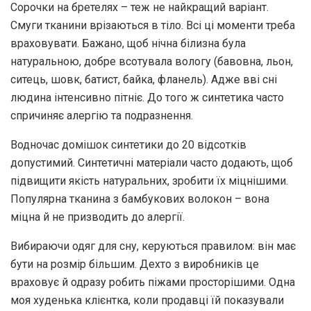
Сорочки на бретелях – теж не найкращий варіант.
Смуги тканини врізаються в тіло. Всі ці моменти треба
враховувати. Бажано, щоб нічна білизна була
натуральною, добре всотувала вологу (бавовна, льон,
ситець, шовк, батист, байка, фланель). Адже вві сні
людина інтенсивно пітніє. До того ж синтетика часто
спричиняє алергію та подразнення.
Водночас домішок синтетики до 20 відсотків
допустимий. Синтетичні матеріали часто додають, щоб
підвищити якість натуральних, зробити їх міцнішими.
Популярна тканина з бамбукових волокон – вона
міцна й не призводить до алергії.
Вибираючи одяг для сну, керуються правилом: він має
бути на розмір більшим. Дехто з виробників це
враховує й одразу робить піжами просторішими. Одна
моя худенька клієнтка, коли продавці їй показували