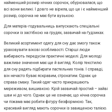
найменший розмір нічних сорочок, обурювалася, що
всі вони великі. І довго не вірила, що це і є найменший
розмір, сорочка не має бути вузькою.
Для матерів-годувальниць випускають спеціальні
сорочки із застібкою на грудях, зазвичай на ґудзиках.
Великий асортимент одягу для сну дає змогу також
ураховувати вікові особливості. Старші люди
вибирають передусім практичні моделі. Для молоді
важливе значення має ще й вигляд. Колір текстилю
для сну радять підбирати пастельних тонів. І справді,
він нечасто буває яскравим, строкатим. Однак це
справа смаку. Такий одяг часто прикрашають
мереживом, вишивкою. Крій зазвичай простий – зайві
шви ні до чого. Однак це не означає, що нічна сорочка
чи піжама має робити фігуру безформною. Так,
красивий вигляд мають сорочки із завищеною талією.