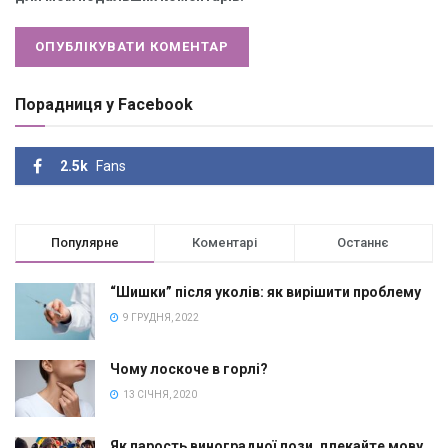
Порадниця у Facebook
2.5k
Fans
Популярне
Коментарі
Останнє
“Шишки” після уколів: як вирішити проблему
9 ГРУДНЯ, 2022
Чому лоскоче в горлі?
13 СІЧНЯ, 2020
Як парость виноградної лози, плекайте мову…