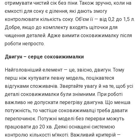
отримувати чистий сік без піни. Також зручно, коли на
ємкості для соку є ділення, які дають змогу
контролювати кількість соку. Об’єм її — від 0,2 до 1,5 л.
Добре, якщо до комплекту входять щіточки для
чищення деталей. Адже вимити соковижималку після
роботи непросто.
Двигун – серце соковижималки
Найголовніший елемент — це, звісно, двигун. Тому
перш ніж купувати певну модель, поцікавтеся
відгуками споживачів. Звертайте увагу й на те, щоб усі
деталі соковижималки були знімними. При роботі
важливо не допускати перегріву двигуна. Що менша
потужність, то частіше соковижималці треба давати
перепочинок. Потужні моделі без перерви можуть
працювати до 20 хв. Деякі оснащені системою
контролю кількості м’якоті. Важливий критерій —