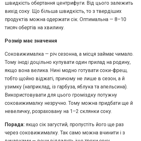
швидкість обертання центрифуги. Від цього залежить
вихід соку. Що більша швидкість, то з твердіших
продуктів можна одержати сік. Оптимальна — 8–10
тисяч обертів на хвилину.
Розмір має значення
Соковижималка — річ сезонна, а місця займає чимало.
Тому іноді доцільно купувати один прилад на родину,
якщо вона велика. Нині модно готувати соки-фреш,
тобто щойно віджаті, причому не лише в сезон, а й
узимку (наприклад, із гарбуза, яблука та апельсина).
Використовувати для цього громіздку потужну
соковижималку незручно. Тому можна придбати ще й
невеличку, розраховану на 1–2 склянки соку.
Порада:
якщо сік загустий, пропустіть його ще раз
через соковижималку. Так само можна вчинити і з
вичавками — вони віддадуть іще трохи соку.