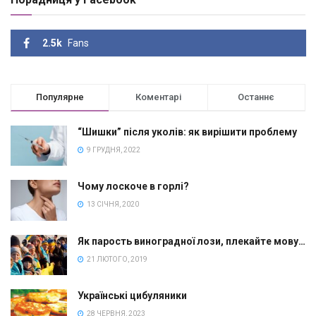
2.5k
Fans
Популярне
Коментарі
Останнє
“Шишки” після уколів: як вирішити проблему
9 ГРУДНЯ, 2022
Чому лоскоче в горлі?
13 СІЧНЯ, 2020
Як парость виноградної лози, плекайте мову…
21 ЛЮТОГО, 2019
Українські цибуляники
28 ЧЕРВНЯ, 2023