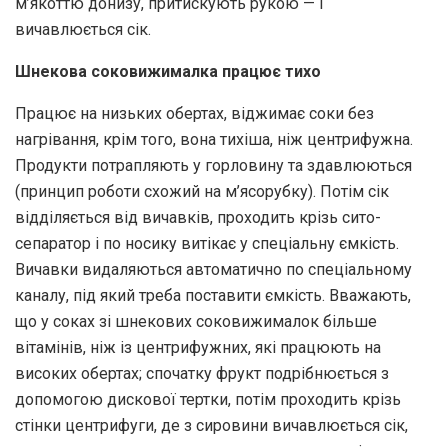
м’якоттю донизу, притискують рукою — і
вичавлюється сік.
Шнекова соковижималка працює тихо
Працює на низьких обертах, віджимає соки без
нагрівання, крім того, вона тихіша, ніж центрифужна.
Продукти потрапляють у горловину та здавлюються
(принцип роботи схожий на м’ясорубку). Потім сік
відділяється від вичавків, проходить крізь сито-
сепаратор і по носику витікає у спеціальну ємкість.
Вичавки видаляються автоматично по спеціальному
каналу, під який треба поставити ємкість. Вважають,
що у соках зі шнекових соковижималок більше
вітамінів, ніж із центрифужних, які працюють на
високих обертах; спочатку фрукт подрібнюється з
допомогою дискової тертки, потім проходить крізь
стінки центрифуги, де з сировини вичавлюється сік,