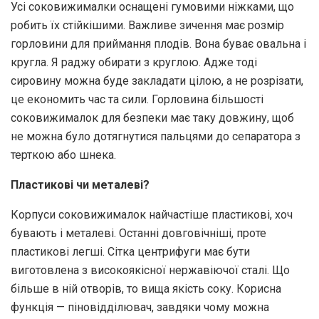
Усі соковижималки оснащені гумовими ніжками, що
робить їх стійкішими. Важливе зичення має розмір
горловини для приймання плодів. Вона буває овальна і
кругла. Я раджу обирати з круглою. Адже тоді
сировину можна буде закладати цілою, а не розрізати,
це економить час та сили. Горловина більшості
соковижималок для безпеки має таку довжину, щоб
не можна було дотягнутися пальцями до сепаратора з
терткою або шнека.
Пластикові чи металеві?
Корпуси соковижималок найчастіше пластикові, хоч
бувають і металеві. Останні довговічніші, проте
пластикові легші. Сітка центрифуги має бути
виготовлена з високоякісної нержавіючої сталі. Що
більше в ній отворів, то вища якість соку. Корисна
функція — піновідділювач, завдяки чому можна