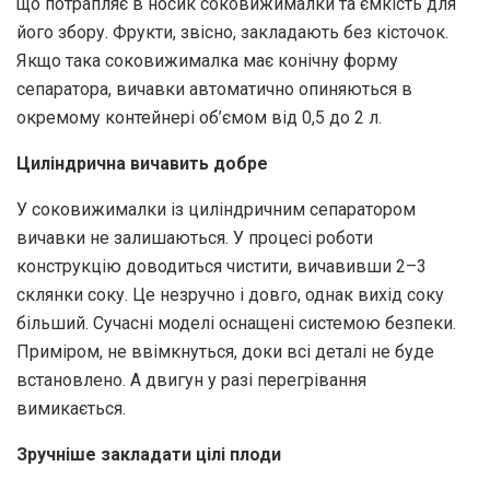
що потрапляє в носик соковижималки та ємкість для
його збору. Фрукти, звісно, закладають без кісточок.
Якщо така соковижималка має конічну форму
сепаратора, вичавки автоматично опиняються в
окремому контейнері об’ємом від 0,5 до 2 л.
Циліндрична вичавить добре
У соковижималки із циліндричним сепаратором
вичавки не залишаються. У процесі роботи
конструкцію доводиться чистити, вичавивши 2–3
склянки соку. Це незручно і довго, однак вихід соку
більший. Сучасні моделі оснащені системою безпеки.
Приміром, не ввімкнуться, доки всі деталі не буде
встановлено. А двигун у разі перегрівання
вимикається.
Зручніше закладати цілі плоди