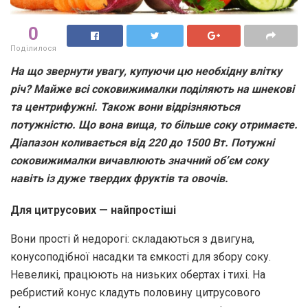
0
Поділилося
На що звернути увагу, купуючи цю необхідну влітку
річ? Майже всі соковижималки поділяють на шнекові
та центрифужні. Також вони відрізняються
потужністю. Що вона вища, то більше соку отримаєте.
Діапазон коливається від 220 до 1500 Вт. Потужні
соковижималки вичавлюють значний об’єм соку
навіть із дуже твердих фруктів та овочів.
Для цитрусових — найпростіші
Вони прості й недорогі: складаються з двигуна,
конусоподібної насадки та ємкості для збору соку.
Невеликі, працюють на низьких обертах і тихі. На
ребристий конус кладуть половину цитрусового