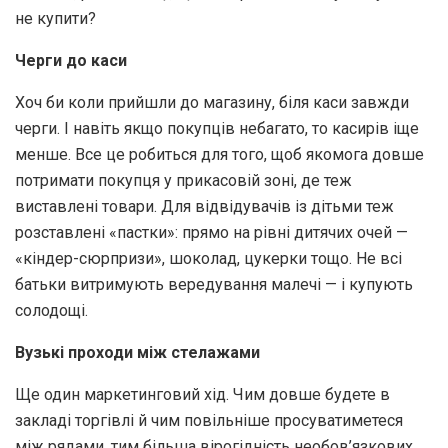
не купити?
Черги до каси
Хоч би коли прийшли до магазину, біля каси завжди
черги. І навіть якщо покупців небагато, то касирів іще
менше. Все це робиться для того, щоб якомога довше
потримати покупця у прикасовій зоні, де теж
виставлені товари. Для відвідувачів із дітьми теж
розставлені «пастки»: прямо на рівні дитячих очей —
«кіндер-сюрпризи», шоколад, цукерки тощо. Не всі
батьки витримують вередування малечі — і купують
солодощі.
Вузькі проходи між стелажами
Ще один маркетинговий хід. Чим довше будете в
закладі торгівлі й чим повільніше просуватиметеся
між рядами, тим більша вірогідність необов’язкових