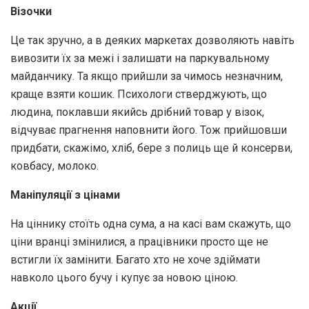
Візочки
Це так зручно, а в деяких маркетах дозволяють навіть
вивозити їх за межі і залишати на паркувальному
майданчику. Та якщо прийшли за чимось незначним,
краще взяти кошик. Психологи стверджують, що
людина, поклавши якийсь дрібний товар у візок,
відчуває прагнення наповнити його. Тож прийшовши
придбати, скажімо, хліб, бере з полиць ще й консерви,
ковбасу, молоко.
Маніпуляції з цінами
На ціннику стоїть одна сума, а на касі вам скажуть, що
ціни вранці змінилися, а працівники просто ще не
встигли їх замінити. Багато хто не хоче здіймати
навколо цього бучу і купує за новою ціною.
Акції