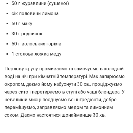
50 г журавлини (сушеної)
сік половини лимона
50 г маку
30 г родзинок
50 г волоських горіхів
1 столова ложка меду
Перлову крупу промиваємо та замочуємо в холодній
воді на ніч при кімнатній температурі. Мак запарюємо
окропом, даємо йому набухнути 30 хв., проціджуємо
через сито і перетираємо в ступі або чаші блендера. У
невеликій мисці поєднуємо всі інгредієнти, добре
перемішуємо, заправляємо медом та лимонним
соком. Даємо настоятися щонайменше 30 хв.