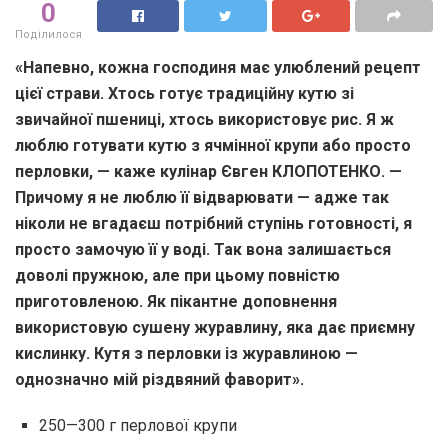
0
Поділилося
«Напевно, кожна господиня має улюблений рецепт
цієї страви. Хтось готує традиційну кутю зі
звичайної пшениці, хтось використовує рис. Я ж
люблю готувати кутю з ячмінної крупи або просто
перловки, — каже кулінар Євген КЛОПОТЕНКО. —
Причому я не люблю її відварювати — адже так
ніколи не вгадаєш потрібний ступінь готовності, я
просто замочую її у воді. Так вона залишається
доволі пружною, але при цьому повністю
приготовленою. Як пікантне доповнення
використовую сушену журавлину, яка дає приємну
кислинку. Кутя з перловки із журавлиною —
однозначно мій різдвяний фаворит».
250—300 г перлової крупи