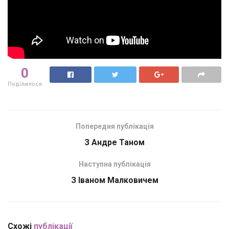
0
Поділилося
Попередня публікація
З Андре Таном
Наступна публікація
З Іваном Малковичем
Схожі
публікації