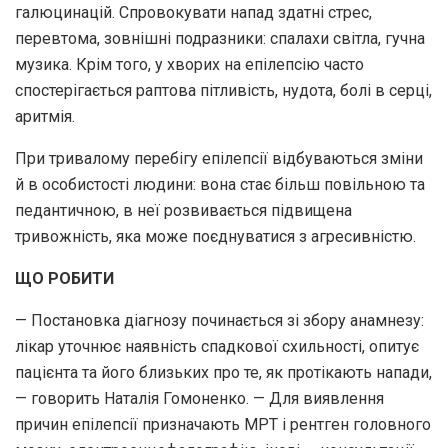
галюцинацій. Спровокувати напад здатні стрес,
перевтома, зовнішні подразники: спалахи світла, гучна
музика. Крім того, у хворих на епілепсію часто
спостерігається раптова пітливість, нудота, болі в серці,
аритмія.
При тривалому перебігу епілепсії відбуваються зміни
й в особистості людини: вона стає більш повільною та
педантичною, в неї розвивається підвищена
тривожність, яка може поєднуватися з агресивністю.
ЩО РОБИТИ
— Постановка діагнозу починається зі збору анамнезу:
лікар уточнює наявність спадкової схильності, опитує
пацієнта та його близьких про те, як протікають напади,
— говорить Наталія Гомоненко. — Для виявлення
причин епілепсії призначають МРТ і рентген головного