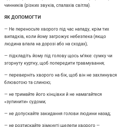
чинників (різких звуків, спалахів світла).
ЯК ДОПОМОГТИ
— Не переносьте хворого під час нападу, крім тих
випадків, коли йому загрожує небезпека (якщо
людина впала на дорозі або на сходах);
— підкладіть йому під голову щось м’яке: сумку чи
згорнуту куртку, щоб попередити травмування;
— переверніть хворого на бік, щоб він не захлинувся
блювотою та слиною;
— не тримайте його кінцівки й не намагайтеся
«зупинити» судоми;
— не допускайте закидання голови людини назад;
— не розтискайте зімкнуті щелепи хворого —