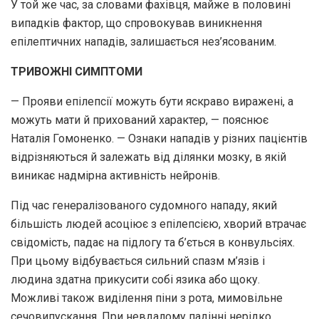
У той же час, за словами фахівця, майже в половині
випадків фактор, що спровокував виникнення
епілептичних нападів, залишається нез’ясованим.
ТРИВОЖНІ СИМПТОМИ
— Прояви епілепсії можуть бути яскраво виражені, а
можуть мати й прихований характер, — пояснює
Наталія Гомоненко. — Ознаки нападів у різних пацієнтів
відрізняються й залежать від ділянки мозку, в якій
виникає надмірна активність нейронів.
Під час генералізованого судомного нападу, який
більшість людей асоціює з епілепсією, хворий втрачає
свідомість, падає на підлогу та б’ється в конвульсіях.
При цьому відбувається сильний спазм м’язів і
людина здатна прикусити собі язика або щоку.
Можливі також виділення піни з рота, мимовільне
сечовипускання. При невдалому падінні нерідко