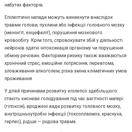
набутих факторів.
Епілептичні напади можуть виникнути внаслідок
травми голови, пухлини або інфекції головного мозку
(менінгіт, енцефаліт), порушення мозкового
кровообігу. Крім того, спровокувати збій у діяльності
нейронів здатні інтоксикація організму чи порушення
обміну речовин. Факторами ризику також вважаються
хронічний стрес, емоційне потрясіння, перевтома,
зловживання алкоголем, різка зміна кліматичних умов
проживання.
У дітей причинами розвитку епілепсії здебільшого
стають кисневе голодування під час вагітності матері
(гіпоксія), вроджені вади розвитку головного мозку,
внутрішньоутробні інфекції (токсоплазмоз, краснуха,
герпес), рідше — родова травма.