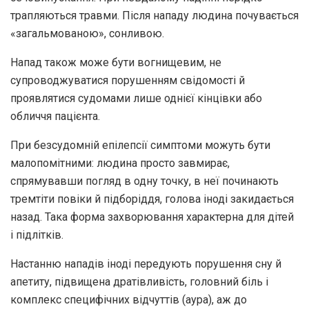
трапляються травми. Після нападу людина почувається
«загальмованою», сонливою.
Напад також може бути вогнищевим, не
супроводжуватися порушенням свідомості й
проявлятися судомами лише однієї кінцівки або
обличчя пацієнта.
При безсудомній епілепсії симптоми можуть бути
малопомітними: людина просто завмирає,
спрямувавши погляд в одну точку, в неї починають
тремтіти повіки й підборіддя, голова іноді закидається
назад. Така форма захворювання характерна для дітей
і підлітків.
Настанню нападів іноді передують порушення сну й
апетиту, підвищена дратівливість, головний біль і
комплекс специфічних відчуттів (аура), аж до