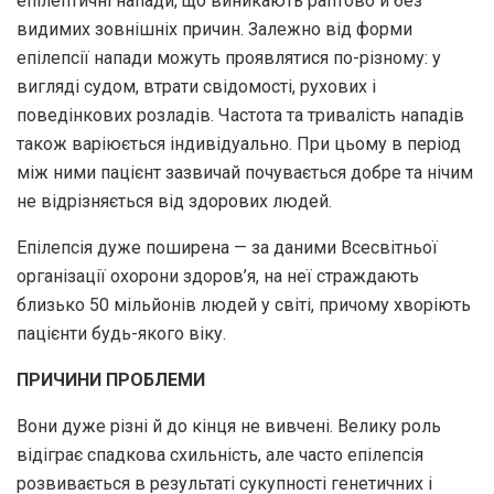
епілептичні напади, що виникають раптово й без
видимих ​​зовнішніх причин. Залежно від форми
епілепсії напади можуть проявлятися по-різному: у
вигляді судом, втрати свідомості, рухових і
поведінкових розладів. Частота та тривалість нападів
також варіюється індивідуально. При цьому в період
між ними пацієнт зазвичай почувається добре та нічим
не відрізняється від здорових людей.
Епілепсія дуже поширена — за даними Всесвітньої
організації охорони здоров’я, на неї страждають
близько 50 мільйонів людей у світі, причому хворіють
пацієнти будь-якого віку.
ПРИЧИНИ ПРОБЛЕМИ
Вони дуже різні й до кінця не вивчені. Велику роль
відіграє спадкова схильність, але часто епілепсія
розвивається в результаті сукупності генетичних і