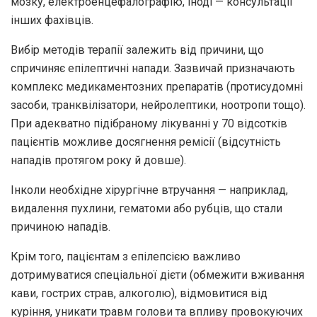
мозку, електроенцефалографію, іноді — консультації
інших фахівців.
Вибір методів терапії залежить від причини, що
спричиняє епілептичні напади. Зазвичай призначають
комплекс медикаментозних препаратів (протисудомні
засоби, транквілізатори, нейролептики, ноотропи тощо).
При адекватно підібраному лікуванні у 70 відсотків
пацієнтів можливе досягнення ремісії (відсутність
нападів протягом року й довше).
Інколи необхідне хірургічне втручання — наприклад,
видалення пухлини, гематоми або рубців, що стали
причиною нападів.
Крім того, пацієнтам з епілепсією важливо
дотримуватися спеціальної дієти (обмежити вживання
кави, гострих страв, алкоголю), відмовитися від
куріння, уникати травм голови та впливу провокуючих