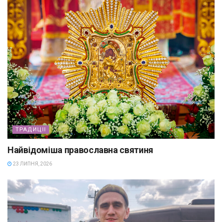
ТРАДИЦІІ
Найвідоміша православна святиня
23 ЛИПНЯ, 2026