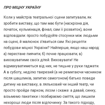
ПРО МІЦНУ УКРАЇНУ
Коли у майстрів театральної сцени запитували, як
зробити виставу, що там має бути (наскрізна дія,
початок, кульмінація, фінал, сам її розвиток), вони
відповідали: просто побудуйте стосунки між людьми
на сцені, й малюнок з’явиться сам. Які рецепти
побудови міцної України? Найперше, якщо наш народ:
а) перестане пиячити; б) почне працювати; в)
виховуватиме своїх дітей. Виховувати! Не
відмахуватиметься від них, не тицьне у руки гаджети.
А в суботу, неділю тверезий (а не ремигаючи часником
після шашликів, запитих самогоном) батько поведе
дитину на виставку, в ляльковий чи інший театр, чи
просто пройде парком, лісом і скаже: а давай, синку,
візьмемо пакетики і позбираємо сміття, що лишили
нехороші люди після відпочинку. За такого підходу,