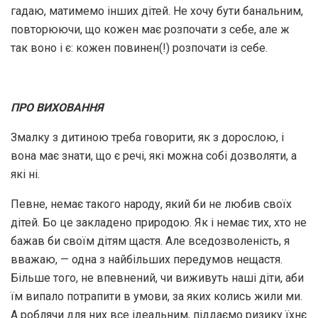
гадаю, матимемо інших дітей. Не хочу бути банальним,
повторюючи, що кожен має розпочати з себе, але ж
так воно і є: кожен повинен(!) розпочати із себе.
ПРО ВИХОВАННЯ
Змалку з дитиною треба говорити, як з дорослою, і
вона має знати, що є речі, які можна собі дозволяти, а
які ні.
Певне, немає такого народу, який би не любив своїх
дітей. Бо це закладено природою. Як і немає тих, хто не
бажав би своїм дітям щастя. Але вседозволеність, я
вважаю, — одна з найбільших передумов нещастя.
Більше того, не впевнений, чи виживуть наші діти, аби
їм випало потрапити в умови, за яких колись жили ми.
А роблячи для них все ідеальним, піддаємо ризику їхнє