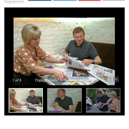
Поділилося
-
+
1
of 5
Порадницька гостина з Петром Магою