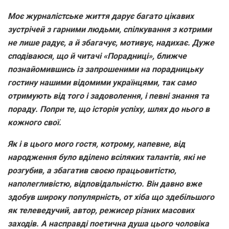
Моє журналістське життя дарує багато цікавих
зустрічей з гарними людьми, спілкування з котрими
не лише радує, а й збагачує, мотивує, надихає. Дуже
сподіваюся, що й читачі «Порадниці», ближче
познайомившись із запрошеними на порадницьку
гостину нашими відомими українцями, так само
отримують від того і задоволення, і певні знання та
пораду. Попри те, що історія успіху, шлях до нього в
кожного свої.
Як і в цього мого гостя, котрому, напевне, від
народження було вділено всіляких талантів, які не
розгубив, а збагатив своєю працьовитістю,
наполегливістю, відповідальністю. Він давно вже
здобув широку популярність, от хіба що здебільшого
як телеведучий, автор, режисер різних масових
заходів. А насправді поетична душа цього чоловіка