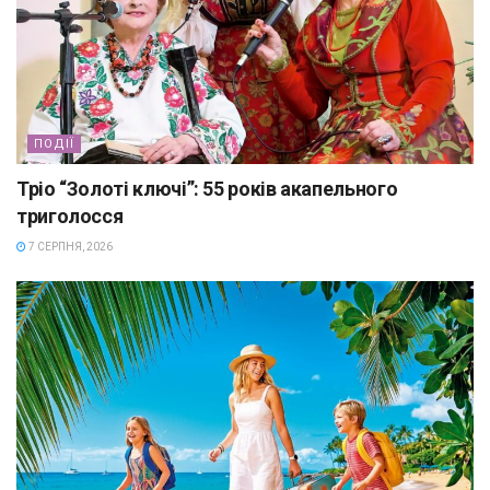
ПОДІЇ
Тріо “Золоті ключі”: 55 років акапельного
триголосся
7 СЕРПНЯ, 2026