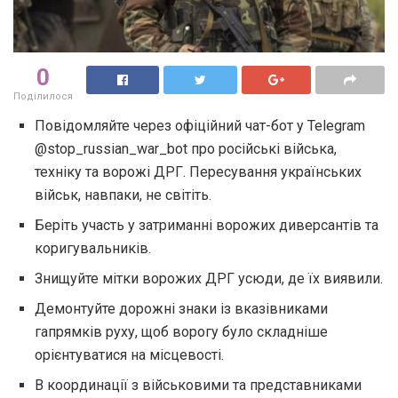
0
Поділилося
Повідомляйте через офіційний чат-бот у Telegram
@stop_russian_war_bot про російські війська,
техніку та ворожі ДРГ. Пересування українських
військ, навпаки, не світіть.
Беріть участь у затриманні ворожих диверсантів та
коригувальників.
Знищуйте мітки ворожих ДРГ усюди, де їх виявили.
Демонтуйте дорожні знаки із вказівниками
гапрямків руху, щоб ворогу було складніше
орієнтуватися на місцевості.
В координації з військовими та представниками