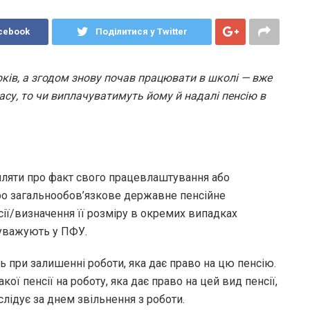
cebook
Поділитися у Twitter
ків, а згодом знову почав працювати в школі — вже
асу, то чи виплачуватимуть йому й надалі пенсію в
мляти про факт свого працевлаштування або
Про загальнообов’язкове державне пенсійне
сії/визначення її розміру в окремих випадках
зауважують у ПФУ.
ь при залишенні роботи, яка дає право на цю пенсію.
ої пенсії на роботу, яка дає право на цей вид пенсії,
лідує за днем звільнення з роботи.