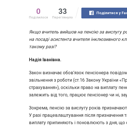
0
33
Поділитися у Fa
Поділилося
Переглянуло
Якщо вчитель вийшов на пенсію за вислугу ро
на посаді асистента вчителя інклюзивного кл
такому разі?
Надія Іванівна.
Закон визначає обов’язок пенсіонера повідо
звільнення з роботи (ст.16 Закону України «
страхування»), оскільки право на виплату пен
залежить від того, працює пенсіонер чи ні, 
Зокрема, пенсію за вислугу років призначают
У разі працевлаштування після призначення так
виплату припиняють і поновлюють з дня, що с