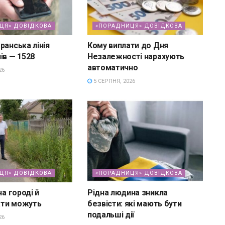
ЦЯ» ДОВІДКОВА
«ПОРАДНИЦЯ» ДОВІДКОВА
ранська лінія
Кому виплати до Дня
ів — 1528
Незалежності нарахують
автоматично
26
5 СЕРПНЯ, 2026
ЦЯ» ДОВІДКОВА
«ПОРАДНИЦЯ» ДОВІДКОВА
на городі й
Рідна людина зникла
ти можуть
безвісти: які мають бути
подальші дії
26