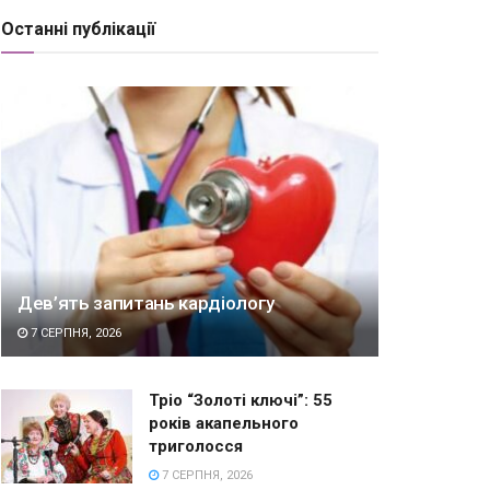
Останні публікації
Дев’ять запитань кардіологу
7 СЕРПНЯ, 2026
Тріо “Золоті ключі”: 55
років акапельного
триголосся
7 СЕРПНЯ, 2026