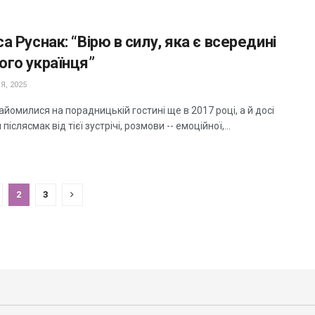
а Руснак: “Вірю в силу, яка є всередині
ого українця”
Я, 2025
йомилися на порадницькій гостині ще в 2017 році, а й досі
післясмак від тієї зустрічі, розмови -- емоційної,...
2
3