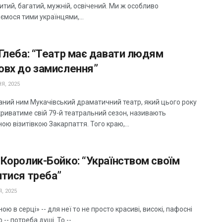
тий, багатий, мужній, освічений. Ми ж особливо
ємося тими українцями,...
Глеба: “Театр має давати людям
овх до замислення”
Я, 2025
ний ним Мукачівський драматичний театр, який цього року
криватиме свій 79-й театральний сезон, називають
ою візитівкою Закарпаття. Того краю,...
Королик-Бойко: “Українством своїм
итися треба”
, 2025
ною в серці» -- для неї то не просто красиві, високі, пафосні
 -- потреба душі. То --...