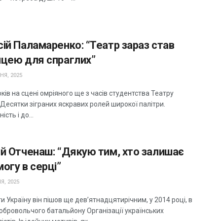
ій Паламаренко: “Театр зараз став
ицею для спраглих”
НЯ, 2025
ків на сцені омріяного ще з часів студентства Театру
Десятки зіграних яскравих ролей широкої палітри.
сть і до...
й Отченаш: “Дякую тим, хто залишає
огу в серці”
Я, 2025
 Україну він пішов ще дев’ятнадцятирічним, у 2014 році, в
добровольчого батальйону Організації українських