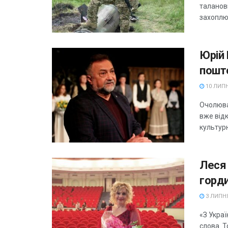
таланови
захоплю
Юрій 
пошт
10 ЛИПН
Очолюва
вже від
культурн
Леся 
горд
3 ЛИПНЯ
«З Украї
слова. То