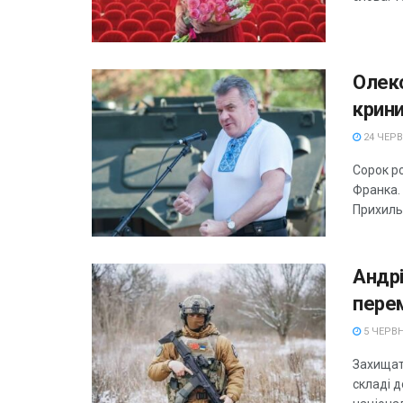
Олекс
крин
24 ЧЕРВ
Сорок ро
Франка. 
Прихильні
Андрі
перем
5 ЧЕРВН
Захищати
складі 