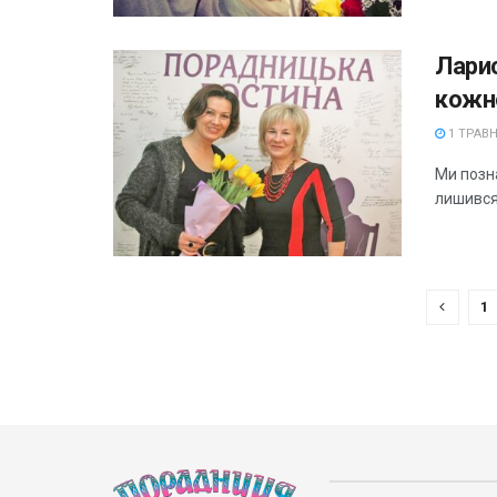
Ларис
кожн
1 ТРАВН
Ми позна
лишився 
1