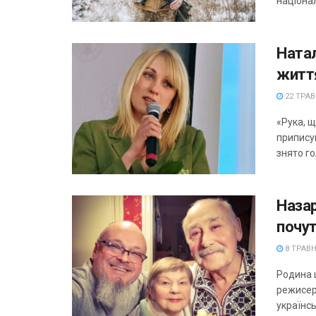
націоналі
Ната
житт
22 ТРАВ
«Рука, щ
припису
знято го
Назар
почу
8 ТРАВН
Родина ц
режисер,
українсь