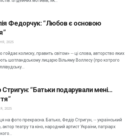
стів. Із ідейних мотивів, як...
лія Федорчук: “Любов є основою
я”
НЯ, 2025
о гойдає колиску, править світом» -- ці слова, авторство яких
ють шотландському лицарю Вільяму Воллесу (про котрого
ллівудську...
 Стригун: “Батьки подарували мені…
ття”
Я, 2025
я на фото прекрасна. Батько, Федір Стригун, -- український
 актор театру та кіно, народний артист України, патріарх
кого...