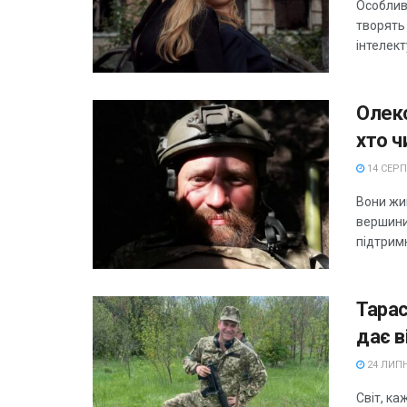
Особливі
творять 
інтелект
Олекс
хто ч
14 СЕРП
Вони жив
вершини
підтримк
Тарас
дає в
24 ЛИПН
Світ, ка