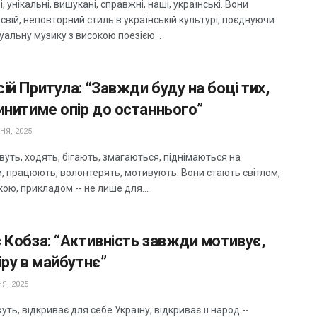
, унікальні, вишукані, справжні, наші, українські. Вони
свій, неповторний стиль в українській культурі, поєднуючи
уальну музику з високою поезією...
ій Притула: “Завжди буду на боці тих,
инитиме опір до останнього”
НЯ, 2025
уть, ходять, бігають, змагаються, піднімаються на
, працюють, волонтерять, мотивують. Вони стають світлом,
ою, прикладом -- не лише для...
 Кобза: “Активність завжди мотивує,
іру в майбутнє”
Я, 2025
жуть, відкриває для себе Україну, відкриває її народ --