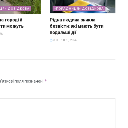
ЦЯ» ДОВІДКОВА
«ПОРАДНИЦЯ» ДОВІДКОВА
на городі й
Рідна людина зникла
ти можуть
безвісти: які мають бути
подальші дії
26
3 СЕРПНЯ, 2026
*
’язкові поля позначені