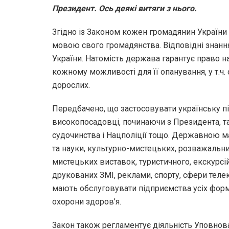
Президент. Ось деякі витяги з нього.
Згідно із Законом кожен громадянин Україн
мовою свого громадянства. Відповідні знання
України. Натомість держава гарантує право 
кожному можливості для її опанування, у т.ч.
дорослих.
Передбачено, що застосовувати українську п
високопосадовці, починаючи з Президента, та
судочинства і Нацполіції тощо. Державною ма
та науки, культурно-мистецьких, розважальних
мистецьких виставок, туристичного, екскурсі
друкованих ЗМІ, реклами, спорту, сфери телек
мають обслуговувати підприємства усіх форм 
охорони здоров’я.
Закон також регламентує діяльність Уповнов