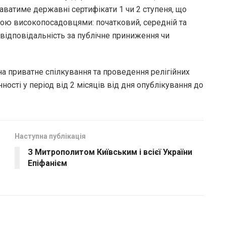
даватиме державні сертифікати 1 чи 2 ступеня, що
кою високопосадовцями: початковий, середній та
відповідальність за публічне приниження чи
а приватне спілкування та проведення релігійних
нності у період від 2 місяців від дня опублікування до
Наступна публікація
З Митрополитом Київським і всієї України
Епіфанієм