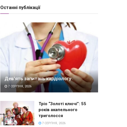
Останні публікації
Дев’ять запитань кардіологу
7 СЕРПНЯ, 2026
Тріо “Золоті ключі”: 55
років акапельного
триголосся
7 СЕРПНЯ, 2026