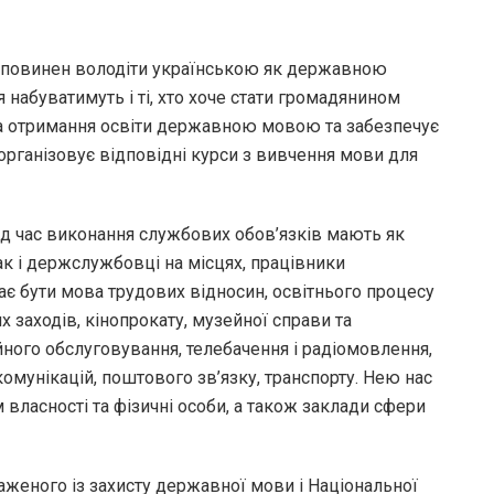
и повинен володіти українською як державною
 набуватимуть і ті, хто хоче стати громадянином
на отримання освіти державною мовою та забезпечує
 організовує відповідні курси з вивчення мови для
ід час виконання службових обов’язків мають як
к і держслужбовці на місцях, працівники
є бути мова трудових відносин, освітнього процесу
 заходів, кінопрокату, музейної справи та
йного обслуговування, телебачення і радіомовлення,
омунікацій, поштового зв’язку, транспорту. Нею нас
власності та фізичні особи, а також заклади сфери
аженого із захисту державної мови і Національної