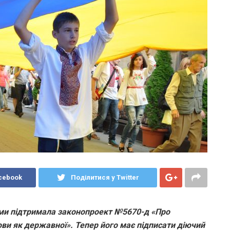
cebook
Поділитися у Twitter
ами підтримала законопроект №5670-д «Про
ви як державної». Тепер його має підписати діючий