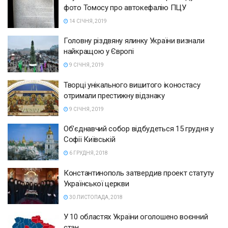
фото Томосу про автокефалію ПЦУ
14 СІЧНЯ, 2019
Головну різдвяну ялинку України визнали
найкращою у Європі
9 СІЧНЯ, 2019
Творці унікального вишитого іконостасу
отримали престижну відзнаку
9 СІЧНЯ, 2019
Об’єднавчий собор відбудеться 15 грудня у
Софії Київській
6 ГРУДНЯ, 2018
Константинополь затвердив проект статуту
Української церкви
30 ЛИСТОПАДА, 2018
У 10 областях України оголошено воєнний
стан