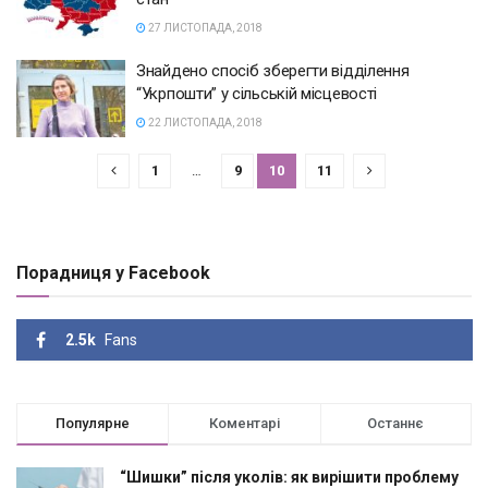
27 ЛИСТОПАДА, 2018
Знайдено спосіб зберегти відділення
“Укрпошти” у сільській місцевості
22 ЛИСТОПАДА, 2018
1
…
9
10
11
Порадниця у Facebook
2.5k
Fans
Популярне
Коментарі
Останнє
“Шишки” після уколів: як вирішити проблему