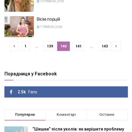
10 ТРАВНЯ, 2018
Вісім порцій
7 ТРАВНЯ, 2018
1
…
139
140
141
…
143
Порадниця у Facebook
2.5k
Fans
Популярне
Коментарі
Останнє
“Шишки” після уколів: як вирішити проблему