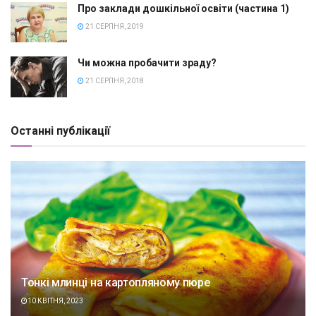
Про заклади дошкільної освіти (частина 1)
21 СЕРПНЯ, 2019
Чи можна пробачити зраду?
21 СЕРПНЯ, 2018
Останні публікації
Тонкі млинці на картопляному пюре
10 КВІТНЯ, 2023