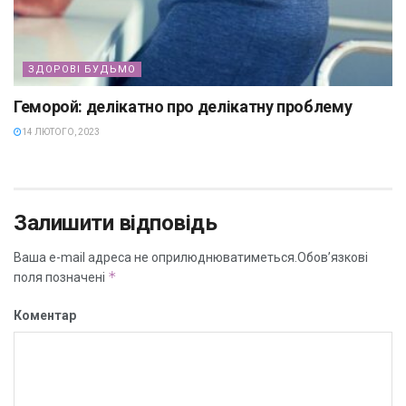
ЗДОРОВІ БУДЬМО
Геморой: делікатно про делікатну проблему
14 ЛЮТОГО, 2023
Залишити відповідь
Ваша e-mail адреса не оприлюднюватиметься.
Обов’язкові
*
поля позначені
Коментар