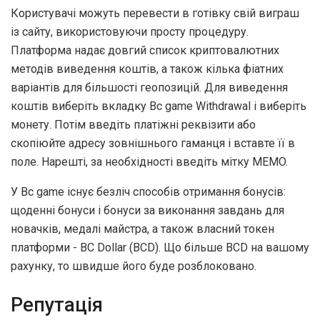
Користувачі можуть перевести в готівку свій виграш
із сайту, використовуючи просту процедуру.
Платформа надає довгий список криптовалютних
методів виведення коштів, а також кілька фіатних
варіантів для більшості геопозицій. Для виведення
коштів виберіть вкладку Bc game Withdrawal і виберіть
монету. Потім введіть платіжні реквізити або
скопіюйте адресу зовнішнього гаманця і вставте її в
поле. Нарешті, за необхідності введіть мітку MEMO.
У Bc game існує безліч способів отримання бонусів:
щоденні бонуси і бонуси за виконання завдань для
новачків, медалі майстра, а також власний токен
платформи - BC Dollar (BCD). Що більше BCD на вашому
рахунку, то швидше його буде розблоковано.
Репутація